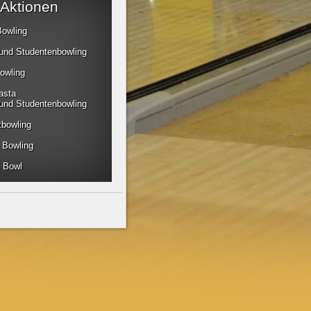
Aktionen
Bowling
 und Studentenbowling
owling
asta
 und Studentenbowling
tbowling
 Bowling
 Bowl