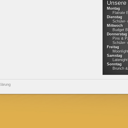
Unsere 
Montag
Flatrate 
Dienstag
Schüler-
Mittwoch
Budget B
Donnerstag
Pins & P
Schüler-
Freitag
Moonligh
Samstag
Latenight
Sonntag
Brunch &
lärung