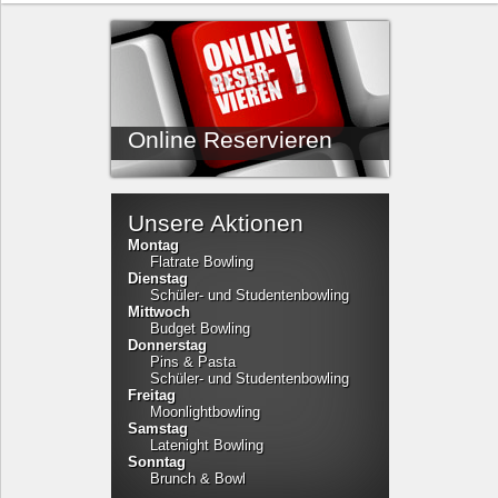
Online Reservieren
Unsere Aktionen
Montag
Flatrate Bowling
Dienstag
Schüler- und Studentenbowling
Mittwoch
Budget Bowling
Donnerstag
Pins & Pasta
Schüler- und Studentenbowling
Freitag
Moonlightbowling
Samstag
Latenight Bowling
Sonntag
Brunch & Bowl