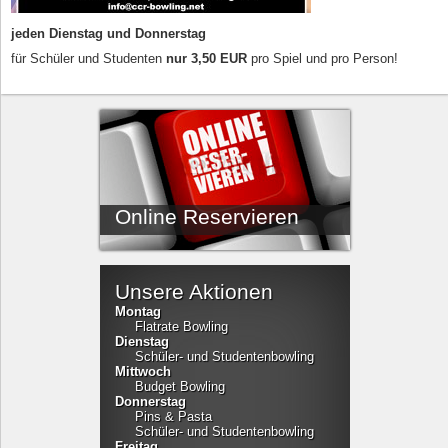
jeden Dienstag und Donnerstag
für Schüler und Studenten
nur 3,50 EUR
pro Spiel und pro Person!
Online Reservieren
Unsere Aktionen
Montag
Flatrate Bowling
Dienstag
Schüler- und Studentenbowling
Mittwoch
Budget Bowling
Donnerstag
Pins & Pasta
Schüler- und Studentenbowling
Freitag