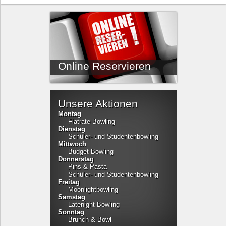
Online Reservieren
Unsere Aktionen
Montag
Flatrate Bowling
Dienstag
Schüler- und Studentenbowling
Mittwoch
Budget Bowling
Donnerstag
Pins & Pasta
Schüler- und Studentenbowling
Freitag
Moonlightbowling
Samstag
Latenight Bowling
Sonntag
Brunch & Bowl