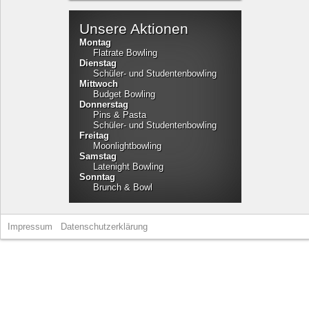
Unsere Aktionen
Montag
Flatrate Bowling
Dienstag
Schüler- und Studentenbowling
Mittwoch
Budget Bowling
Donnerstag
Pins & Pasta
Schüler- und Studentenbowling
Freitag
Moonlightbowling
Samstag
Latenight Bowling
Sonntag
Brunch & Bowl
Impressum
Datenschutzerklärung