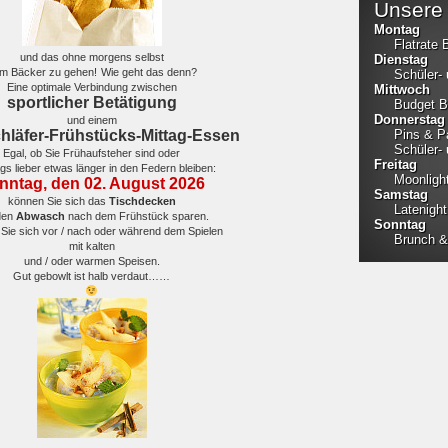
Unsere 
Montag
Flatrate 
und das ohne morgens selbst
Dienstag
m Bäcker zu gehen!
Wie geht das denn?
Schüler-
Eine optimale Verbindung zwischen
Mittwoch
sportlicher Betätigung
Budget B
Donnerstag
und einem
hläfer-Frühstücks-Mittag-Essen
Pins & P
Schüler-
Egal, ob Sie Frühaufsteher sind oder
Freitag
gs lieber etwas länger in den Federn bleiben:
Moonligh
nntag, den 02. August 2026
Samstag
können Sie sich das
Tischdecken
Latenight
den
Abwasch
nach dem Frühstück sparen.
Sonntag
 Sie sich vor / nach oder während dem Spielen
Brunch &
mit kalten
und / oder warmen Speisen.
Gut gebowlt ist halb verdaut……