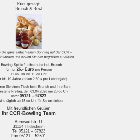
Kurz gesagt:
Brunch & Bowl
 Sie ganz einfach einen Sonntag auf der CCR –
r würden uns freuen Sie hier begrüßen zu dürfen.
 Bowling-Spiele / Leihschuhe incl. Brunch
26,- Euro
für nur
pro Person
11.oo Uhr bis 15.oo Uhr
r bis 10 Jahre zahlen 2,60 ¤ pro Lebensjahr)
ren Sie einen Tisch beim Brunch und Ihre Bahn
testens Freitag, den 03.04.2026 um 23.oo Uhr.
05121 – 57823
unter
sind täglich ab 15.oo Uhr für Sie erreichbar.
Mit freundlichen Grüßen
Ihr CCR-Bowling Team
Bernwardstr. 11
31134 Hildesheim
Tel 05121 – 57823
Fax 05121 – 52501