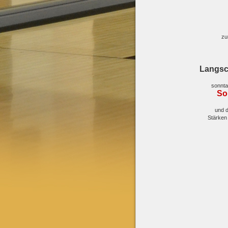
zu
Langsc
sonnta
So
und 
Stärken