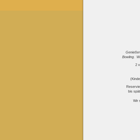
Genießen
Bowling. Wi
2 x
(Kinde
Reservie
bis spä
Wir 