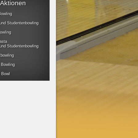
Aktionen
Bowling
 und Studentenbowling
owling
asta
 und Studentenbowling
tbowling
 Bowling
 Bowl